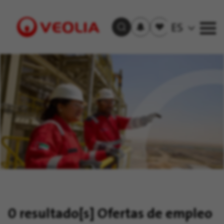
Recibir
Empleos
ES
Buscar empleos
las
guardados
alertas
Visit
Veolia
homepage
0 resultado[s]
Ofertas de empleo