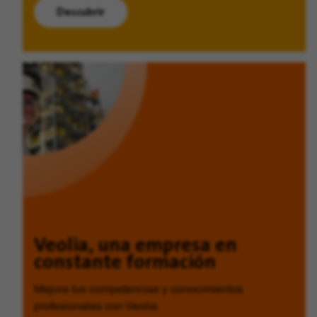
Descubrir
Veolia, una empresa en
constante formación
Mejora tus competencias y conocimientos
profesionales con Veolia.