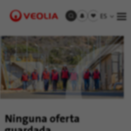
Recibir
Empleos
ES
Buscar empleos
las
guardados
alertas
Visit
Veolia
homepage
Ninguna oferta
guardada