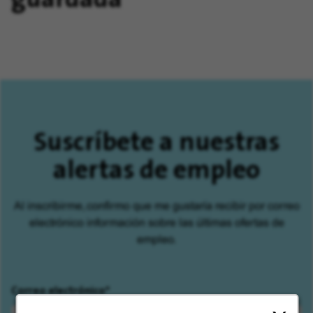
Suscríbete a nuestras
alertas de empleo
Al inscribirme, confirmo que me gustaría recibir por correo
electrónico información sobre las últimas ofertas de
empleo.
Correo electrónico