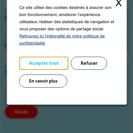
X
Ce site utilise des cookies destinés à assurer son
bon fonctionnement, améliorer l’expérience
Me
Categoría profesional
Indique
utilisateur, réaliser des statistiques de navigation et
interesa:
las
vous proposer des options de partage social.
primeras
Retrouvez ici l'intégralité de notre politique de
letras
confidentialité
Localización
de
una
categoría
Accepter tout
Refuser
y
Tipo de contrato
luego
En savoir plus
elija
una
a
partir
de
Añadir
las
sugerencias.
Después