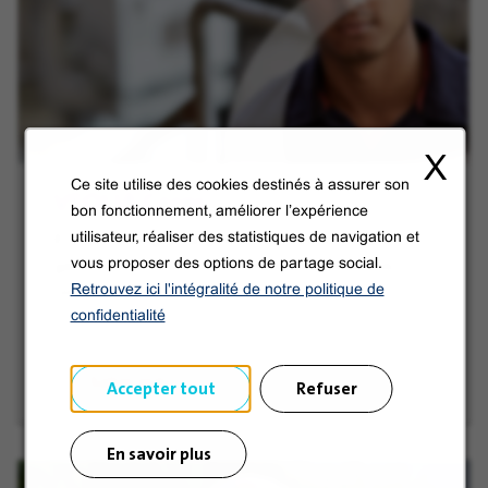
X
Ce site utilise des cookies destinés à assurer son
VEOLIA Cares
bon fonctionnement, améliorer l’expérience
utilisateur, réaliser des statistiques de navigation et
El nuevo programa global de beneficios que
vous proposer des options de partage social.
garantiza la salud y el bienestar de nuestros
Retrouvez ici l'intégralité de notre politique de
colaboradores.
confidentialité
Saber más
Accepter tout
Refuser
(Se abre en una ventana nueva)
En savoir plus