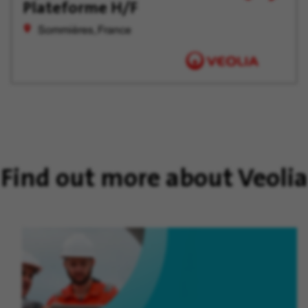
Plateforme H/F
job
for
offer
Later
Sommières, France
Find out more about Veolia