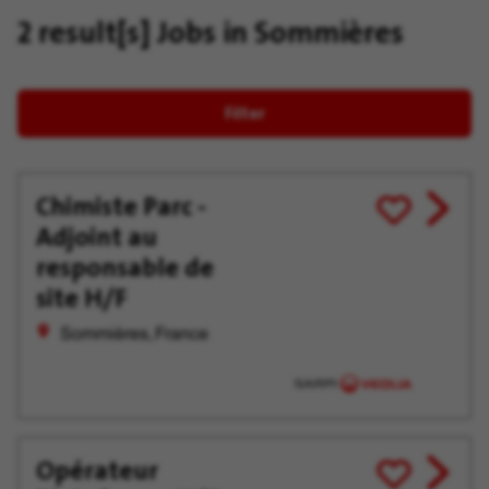
2 result[s]
Jobs in Sommières
Filter
Chimiste Parc -
View
Save
Adjoint au
job
for
offer
Later
responsable de
site H/F
Sommières, France
Opérateur
View
Save