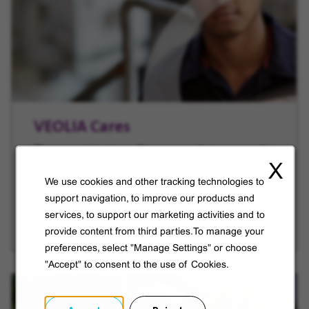
VEOLIA Cares
The new global benefits program that ensures the
health and well-being of our employees.
X
We use cookies and other tracking technologies to
support navigation, to improve our products and
services, to support our marketing activities and to
Learn more
provide content from third parties.To manage your
(opens in new window)
preferences, select "Manage Settings" or choose
"Accept" to consent to the use of Cookies.