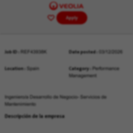
Apply
Save
for
Later
Job ID
Date posted
REF43938K
03/12/2026
Location
Category
Spain
Performance
Management
Ingeniero/a Desarrollo de Negocio- Servicios de
Mantenimiento
Descripción de la empresa