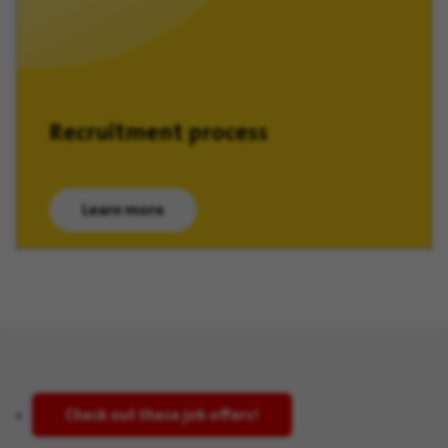
Recruitment process
Learn more
(opens in new window)
Check out these job offers!