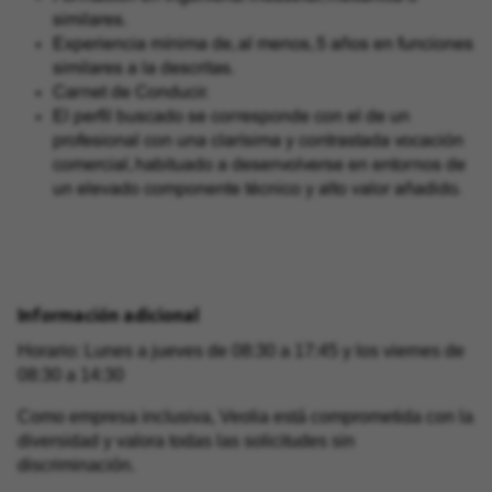
similares.
Experiencia mínima de, al menos, 5 años en funciones
similares a la descritas.
Carnet de Conducir.
El perfil buscado se corresponde con el de un
profesional con una clarísima y contrastada vocación
comercial, habituado a desenvolverse en entornos de
un elevado componente técnico y alto valor añadido.
Información adicional
Horario: Lunes a jueves de 08:30 a 17:45 y los viernes de
08:30 a 14:30
Como empresa inclusiva, Veolia está comprometida con la
diversidad y valora todas las solicitudes sin
discriminación.