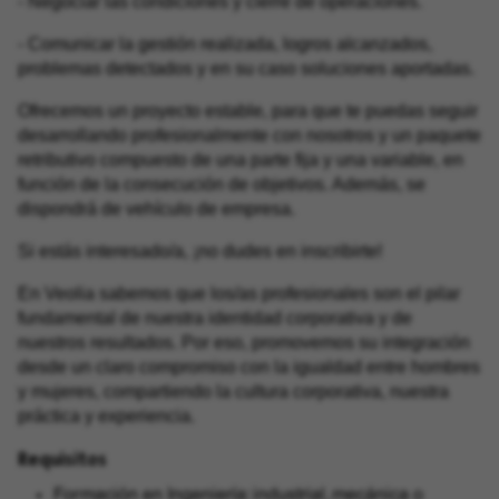
- Negociar las condiciones y cierre de operaciones.
- Comunicar la gestión realizada, logros alcanzados,
problemas detectados y en su caso soluciones aportadas.
Ofrecemos un proyecto estable, para que te puedas seguir
desarrollando profesionalmente con nosotros y un paquete
retributivo compuesto de una parte fija y una variable, en
función de la consecución de objetivos. Además, se
dispondrá de vehículo de empresa.
Si estás interesado/a, ¡no dudes en inscribirte!
En Veolia sabemos que los/as profesionales son el pilar
fundamental de nuestra identidad corporativa y de
nuestros resultados. Por eso, promovemos su integración
desde un claro compromiso con la igualdad entre hombres
y mujeres, compartiendo la cultura corporativa, nuestra
práctica y experiencia.
Requisitos
Formación en Ingeniería: industrial, mecánica o