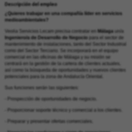
Descripción del empleo
¿Quieres trabajar en una compañía líder en servicios
medioambientales?
Veolia Servicios Lecam precisa contratar en
Málaga
un/a
Ingeniero/a de Desarrollo de Negocio
para el sector de
mantenimiento de instalaciones, tanto del Sector Industrial
como del Sector Terciario. Se incorporará en el equipo
comercial en las oficinas de Málaga y su misión se
centrará en la gestión de la cartera de clientes actuales,
así como la búsqueda de oportunidades y nuevos clientes
potenciales para la zona de Andalucía Oriental.
Sus funciones serán las siguientes:
- Prospección de oportunidades de negocio.
- Proporcionar soporte técnico y comercial a los clientes.
- Preparar y presentar ofertas comerciales.