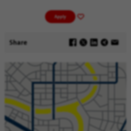
Apply
Save
for
Later
Share