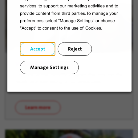
services, to support our marketing activities and to
provide content from third parties.To manage your
preferences, select "Manage Settings" or choose
"Accept" to consent to the use of Cookies.
Accept
Reject
VEOLIA Cares
Manage Settings
The new global benefits program that ensures the
health and well-being of our employees.
Learn more
(opens in new window)