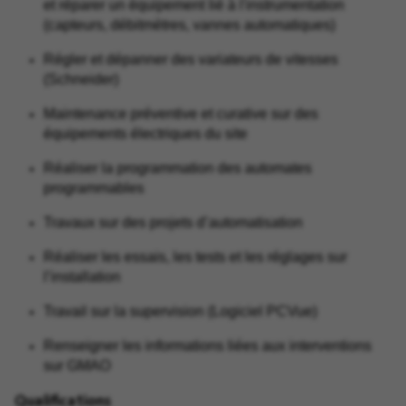
et réparer un équipement lié à l'instrumentation
(capteurs, débitmètres, vannes automatiques)
Régler et dépanner des variateurs de vitesses
(Schneider)
Maintenance préventive et curative sur des
équipements électriques du site
Réaliser la programmation des automates
programmables
Travaux sur des projets d’automatisation
Réaliser les essais, les tests et les réglages sur
l’installation
Travail sur la supervision (Logiciel PCVue)
Renseigner les informations liées aux interventions
sur GMAO
Qualifications