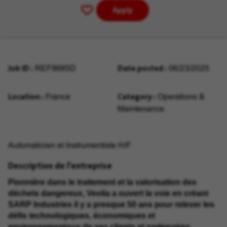
Apply
Save
for
Later
Job ID
Date posted
REF8685D
06/23/2025
Location
Category
France
Operations &
Maintenance
Automaticien et Instrumentiste H/F
Description de l'entreprise
Pionnière dans le traitement et la valorisation des
déchets dangereux, Veolia a ouvert la voie en créant
SARP Industries il y a presque 50 ans pour relever les
défis technologiques, économiques et
environnementaux de ses clients et partenaires.