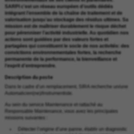
SARPI c'est un réseau européen d’outils dédiés
intégrant l’ensemble de la chaîne de traitement et de
valorisation jusqu’au stockage des résidus ultimes. Sa
mission est de maîtriser durablement le risque déchet
pour pérenniser l’activité industrielle. Au quotidien nos
actions sont guidées par des valeurs fortes et
partagées qui constituent le socle de nos activités: des
convictions environnementales fortes, la recherche
permanente de la performance, la bienveillance et
l’esprit d’entreprendre.
Description du poste
Dans le cadre d’un remplacement, SIRA recherche un/une
Automaticien(ne)/Instrumentiste.
Au sein du service Maintenance et rattaché au
Responsable Maintenance, vous avez les principales
missions suivantes :
Détecter l’origine d’une panne, établir un diagnostic