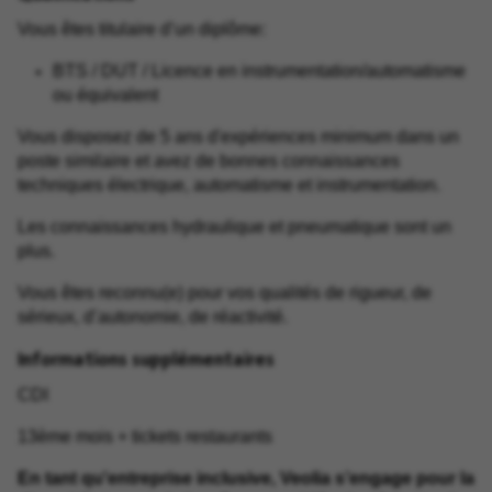
Vous êtes titulaire d’un diplôme:
BTS / DUT / Licence en instrumentation/automatisme
ou équivalent
Vous disposez de 5 ans d'expériences minimum dans un
poste similaire et avez de bonnes connaissances
techniques électrique, automatisme et instrumentation.
Les connaissances hydraulique et pneumatique sont un
plus.
Vous êtes reconnu(e) pour vos qualités de rigueur, de
sérieux, d’autonomie, de réactivité.
Informations supplémentaires
CDI
13ème mois + tickets restaurants
En tant qu'entreprise inclusive, Veolia s’engage pour la