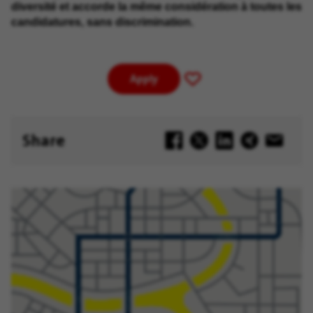
diversité et accorde la même considération à toutes les
candidatures, sans discrimination.
Apply
Save
for
Later
Share