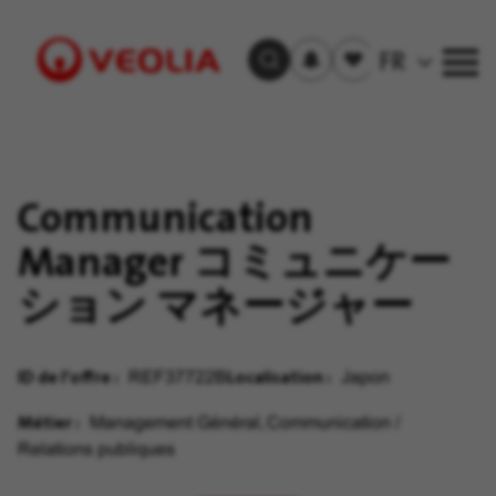
S'inscrire
Offre(s)
FR
Trouver un emploi
aux
sauvegardée(s)
alertes
Visit
Veolia
homepage
Communication
Manager コミュニケー
ション マネージャー
ID de l'offre
Localisation
REF37722B
Japon
Métier
Management Général, Communication /
Relations publiques