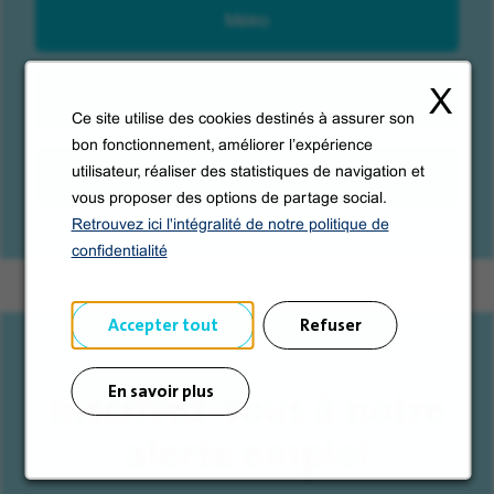
Métro
X
Bus
Ce site utilise des cookies destinés à assurer son
bon fonctionnement, améliorer l’expérience
utilisateur, réaliser des statistiques de navigation et
Cafés et restaurants
vous proposer des options de partage social.
Retrouvez ici l'intégralité de notre politique de
confidentialité
Accepter tout
Refuser
En savoir plus
Inscrivez-vous à notre
alerte emploi