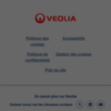
Visit
Politique des
Accessibilité
Veolia
cookies
homepage
Politique de
Gestion des cookies
confidentialité
Plan du site
En savoir plus sur Veolia
Suivez-nous sur les réseaux sociaux