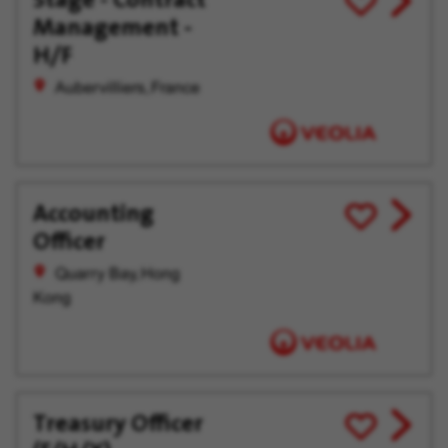
Management -
job
pour
offer
plus
H/F
tard
Aubervilliers, France
Accounting
View
Enregistrer
Officer
job
pour
offer
plus
Quarry Bay, Hong
tard
Kong
Treasury Officer
View
Enregistrer
job
pour