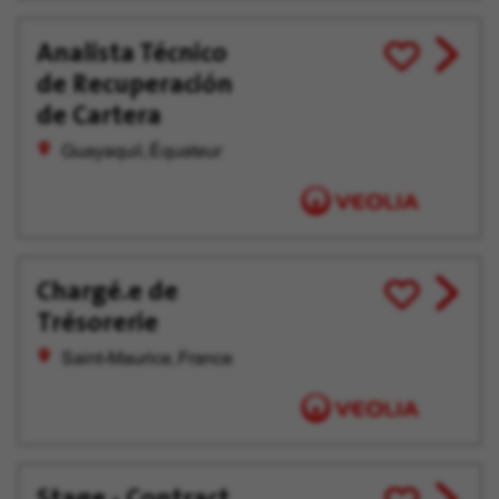
Analista Técnico
View
Enregistrer
de Recuperación
job
pour
offer
plus
de Cartera
tard
Guayaquil, Équateur
Chargé.e de
View
Enregistrer
Trésorerie
job
pour
offer
plus
Saint-Maurice, France
tard
Stage - Contract
View
Enregistrer