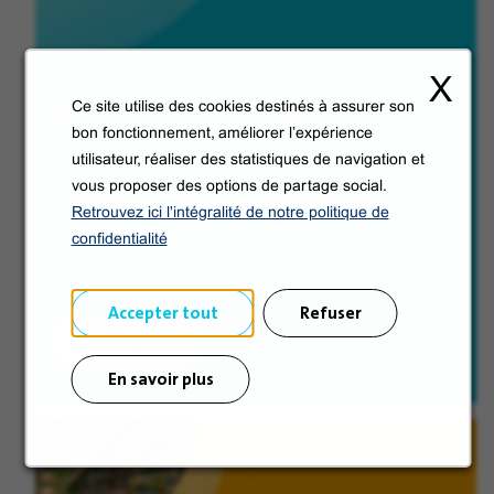
X
Pourquoi rejoindre Veolia ?
Ce site utilise des cookies destinés à assurer son
bon fonctionnement, améliorer l’expérience
5 atouts qui font de Veolia l'employeur de référence
utilisateur, réaliser des statistiques de navigation et
des métiers de la transformation écologique.
vous proposer des options de partage social.
Retrouvez ici l'intégralité de notre politique de
confidentialité
Accepter tout
Refuser
Découvrir
En savoir plus