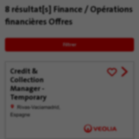
8 résultat[s]
Finance / Opérations
financières Offres
Filtrer
Credit &
View
Enregistrer
Collection
job
pour
offer
plus
Manager -
tard
Temporary
Rivas-Vaciamadrid,
Espagne