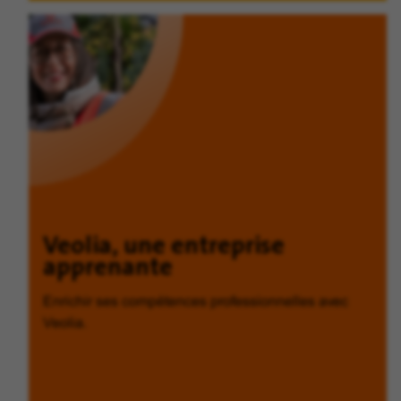
Veolia, une entreprise
apprenante
Enrichir ses compétences professionnelles avec
Veolia.