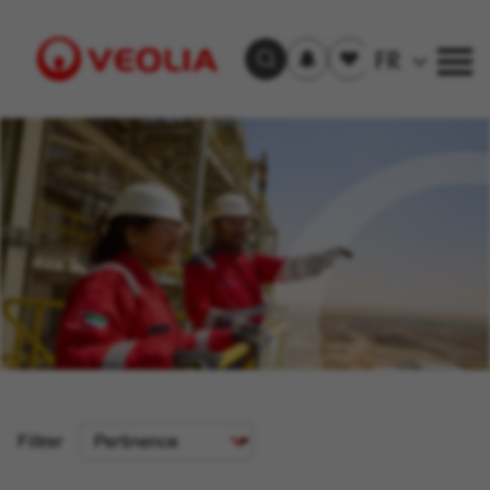
S'inscrire
Offre(s)
FR
Trouver un emploi
aux
sauvegardée(s)
alertes
Visit
Veolia
homepage
Critère
Filtrer
de
tri