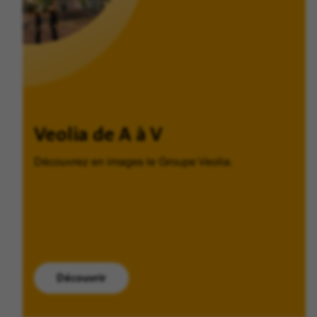
Veolia de A à V
Découvrez en images le Groupe Veolia.
Découvrir