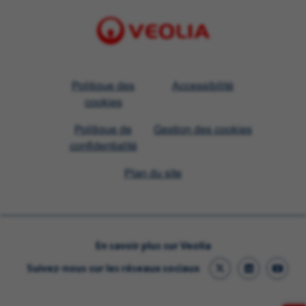
Visit
Politique des
Accessibilité
Veolia
cookies
homepage
Politique de
Gestion des cookies
confidentialité
Plan du site
En savoir plus sur Veolia
Suivez-nous sur les réseaux sociaux