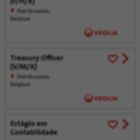
(F/H/X)
offer
plus
Petit Bruxelles,
tard
Belgique
Treasury Officer
View
Enregistrer
(V/M/X)
job
pour
offer
plus
Petit Bruxelles,
tard
Belgique
Estágio em
View
Enregistrer
Contabilidade
job
pour
offer
plus