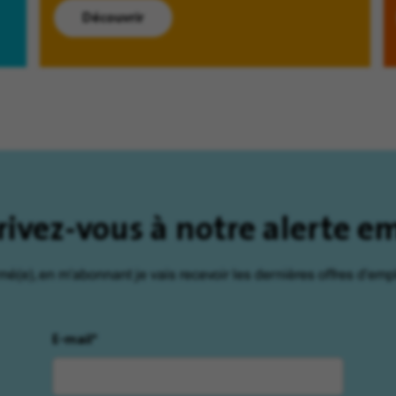
Découvrir
rivez-vous à notre alerte e
rmé(e), en m'abonnant je vais recevoir les dernières offres d'empl
E-mail