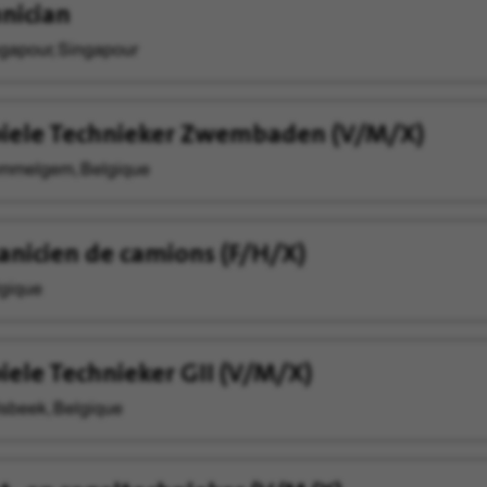
nician
gapour, Singapour
iele Technieker Zwembaden (V/M/X)
melgem, Belgique
nicien de camions (F/H/X)
gique
ele Technieker GII (V/M/X)
sbeek, Belgique