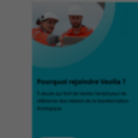
Pourquoi rejoindre Veolia ?
5 atouts qui font de Veolia l'employeur de
référence des métiers de la transformation
écologique.