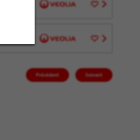
Enregistrer
View
pour
job
plus
offer
tard
Enregistrer
View
pour
job
plus
offer
tard
Précédent
Suivant