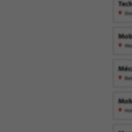
Tech
Sin
Mob
Wom
Méca
Bel
Mobi
Hol