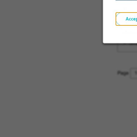
Sin
Acce
Driv
Sin
Page