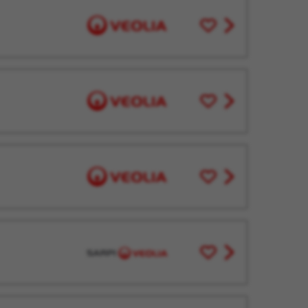
Enregistrer
View
pour
job
plus
offer
tard
Enregistrer
View
pour
job
plus
offer
tard
Enregistrer
View
pour
job
plus
offer
tard
Enregistrer
View
pour
job
plus
offer
tard