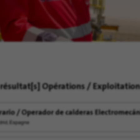
résultat[s]
Opérations / Exploitatio
ario / Operador de calderas Electromecán
rid, Espagne