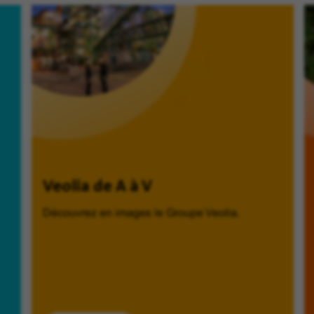
Veolia de A à V
Découvrez en images le Groupe Veolia.