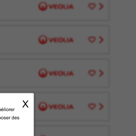
Enregistrer
View
pour
job
plus
offer
tard
Enregistrer
View
pour
job
plus
offer
tard
Enregistrer
View
pour
job
plus
offer
tard
X
Enregistrer
View
éliorer
pour
job
oposer des
plus
offer
tard