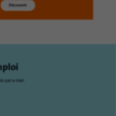
Découvrir
mploi
oi par e-mail.