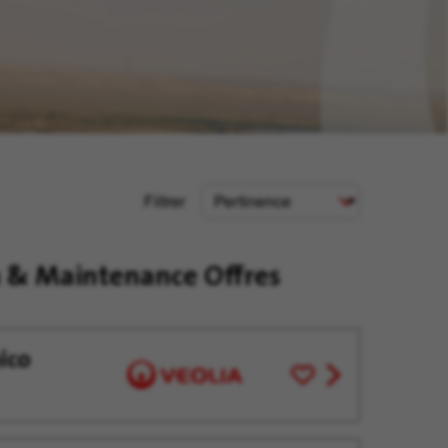
Critère
Filtrer
de
tri
n & Maintenance Offres
ico
Enregistrer
View
pour
job
plus
offer
tard