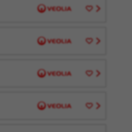
Enregistrer
View
pour
job
plus
offer
tard
Enregistrer
View
pour
job
plus
offer
tard
Enregistrer
View
pour
job
plus
offer
tard
Enregistrer
View
pour
job
plus
offer
tard