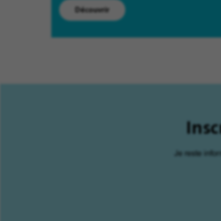
Découvrir
Insc
Je reste info