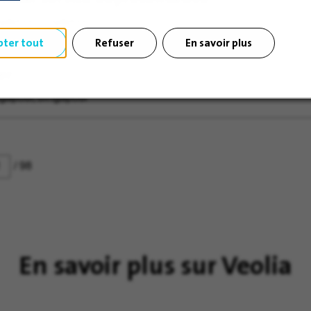
gapour, Singapour
pter tout
Refuser
En savoir plus
er
gapour, Singapour
/ 98
En savoir plus sur Veolia