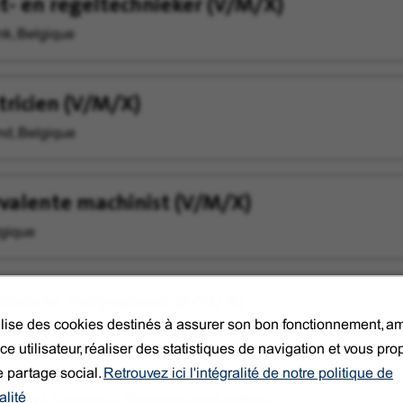
- en regeltechnieker (V/M/X)
k, Belgique
tricien (V/M/X)
d, Belgique
valente machinist (V/M/X)
gique
iniste Polyvalent (F/H/X)
tilise des cookies destinés à assurer son bon fonctionnement, am
gique
ce utilisateur, réaliser des statistiques de navigation et vous pr
e partage social.
Retrouvez ici l'intégralité de notre politique de
nical Service Representative
alité