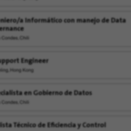
niero/a Informático con manejo de Data
ernance
 Condes, Chili
upport Engineer
ling, Hong Kong
cialista en Gobierno de Datos
 Condes, Chili
ista Técnico de Eficiencia y Control