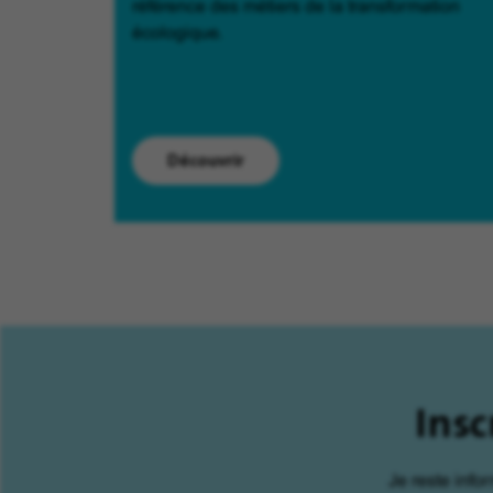
référence des métiers de la transformation
écologique.
Découvrir
Insc
Je reste info