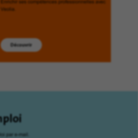
Enrichir ses compétences professionnelles avec
Veolia.
Découvrir
mploi
oi par e-mail.