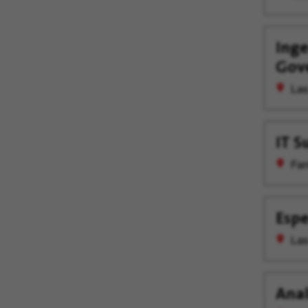
Inge
Gov
Las
IT S
Fan
Espe
Las
Anal