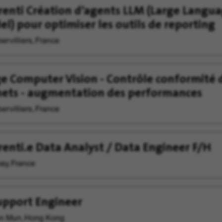
enti Création d’agents LLM (Large Langu
l) pour optimiser les outils de reporting
rvilliers, France
e Computer Vision - Contrôle conformité 
ets - augmentation des performances
rvilliers, France
enti.e Data Analyst / Data Engineer F/H
ay, France
upport Engineer
n Mun, Hong Kong