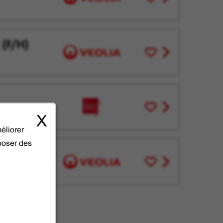
pour
job
plus
offer
tard
 (F/H)
Enregistrer
View
pour
job
plus
offer
tard
Enregistrer
View
pour
X
job
éliorer
plus
offer
tard
oposer des
Enregistrer
View
pour
job
plus
offer
tard