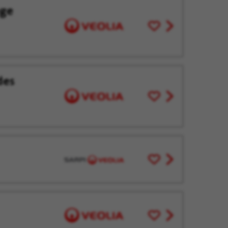
age
Enregistrer
View
pour
job
plus
offer
tard
des
Enregistrer
View
pour
job
plus
offer
tard
Enregistrer
View
pour
job
plus
offer
tard
Enregistrer
View
pour
job