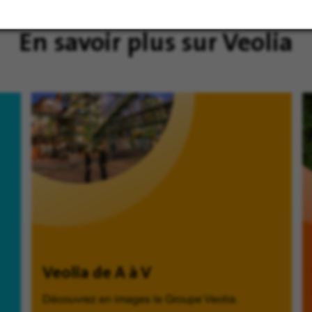
En savoir plus sur Veolia
Veolia de A à V
Découvrez en images le Groupe Veolia.