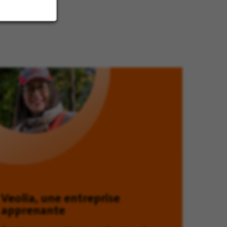
Veolia, une entreprise
apprenante