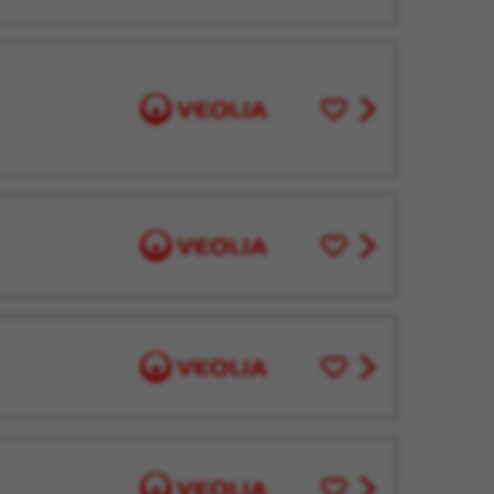
plus
offer
tard
Enregistrer
View
pour
job
plus
offer
tard
Enregistrer
View
pour
job
plus
offer
tard
Enregistrer
View
pour
job
plus
offer
tard
Enregistrer
View