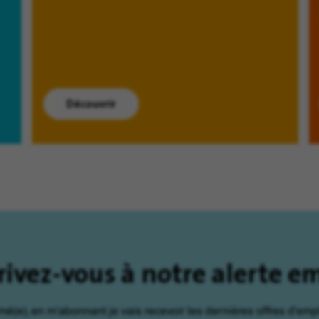
Découvrir
rivez-vous à notre alerte e
rmé(e), en m'abonnant je vais recevoir les dernières offres d'empl