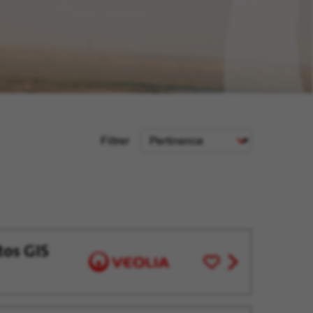
Critère
Filtrer
de
tri
tos GIS
Enregistrer
View
pour
job
plus
offer
tard