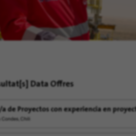
sultat[s]
Data Offres
/a de Proyectos con experiencia en proyec
 Condes, Chili