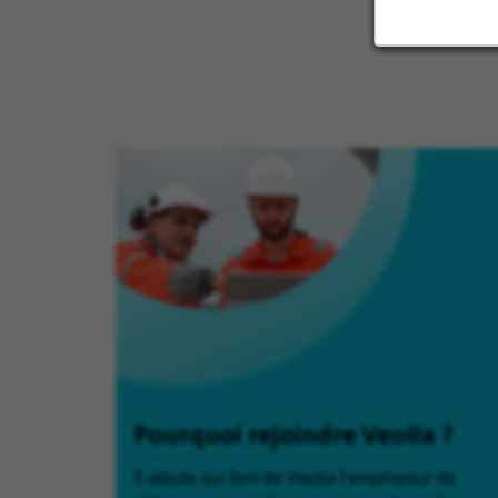
Pourquoi rejoindre Veolia ?
5 atouts qui font de Veolia l'employeur de