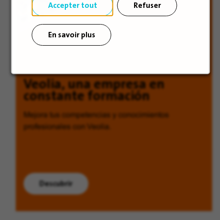
Accepter tout
Refuser
En savoir plus
Veolia, una empresa en
constante formación
Mejora tus competencias y conocimientos
profesionales con Veolia.
Descubrir