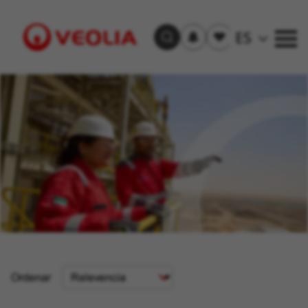
Recibir
Empleos
ES
Buscar empleos
las
guardados
alertas
Visit
Veolia
homepage
Criterios
Ordenar
de
selección