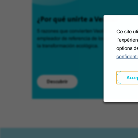
¿Por qué unirte a Veolia?
5 razones que convierten Veolia en el
Ce site u
empleador de referencia de los profesionales 
l’expérien
la transformación ecológica.
options d
confidenti
Acce
Descubrir