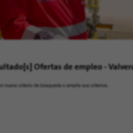
ultado[s]
Ofertas de empleo - Valve
n nuevo criterio de búsqueda o amplíe sus criterios.