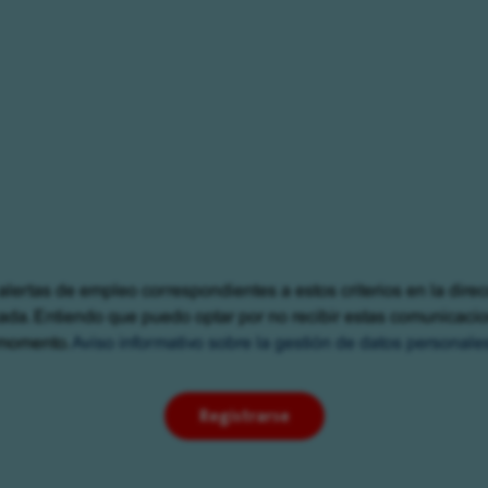
alertas de empleo correspondientes a estos criterios en la dire
cada. Entiendo que puedo optar por no recibir estas comunicaci
momento.
Aviso informativo sobre la gestión de datos personale
Registrarse