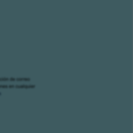
cción de correo
ones en cualquier
s