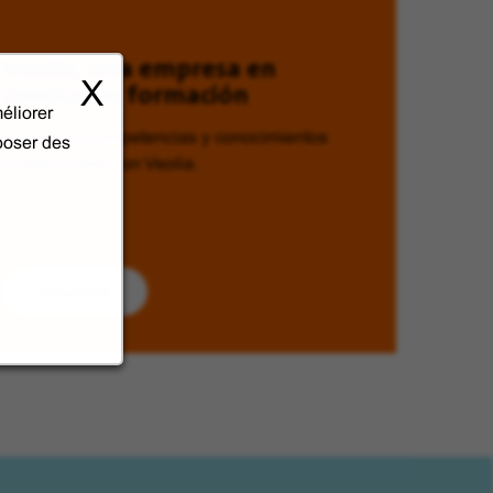
Veolia, una empresa en
constante formación
X
éliorer
Mejora tus competencias y conocimientos
oposer des
profesionales con Veolia.
Descubrir