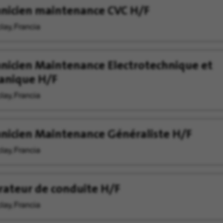
nicien maintenance CVC H/F
lay, Francia
nicien Maintenance Electrotechnique et
anique H/F
lay, Francia
nicien Maintenance Généraliste H/F
lay, Francia
ateur de conduite H/F
lay, Francia