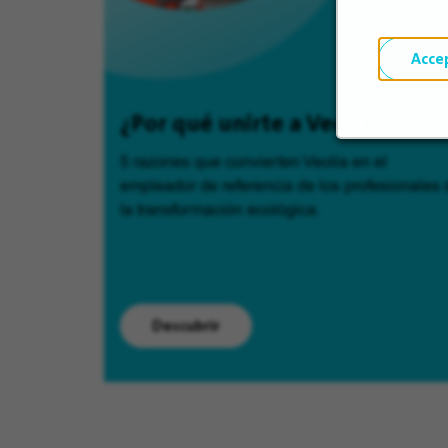
Acce
¿Por qué unirte a Veolia?
5 razones que convierten Veolia en el
empleador de referencia de los profesionales 
la transformación ecológica.
Descubrir