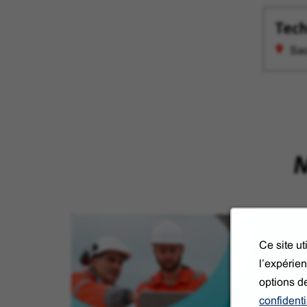
Tech
Sac
M
Ce site u
l’expérien
options d
confidenti