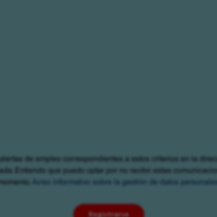
alertas de empleo correspondientes a estos criterios en la dire
cada. Entiendo que puedo optar por no recibir estas comunicaci
momento.
Aviso informativo sobre la gestión de datos personale
Registrarse