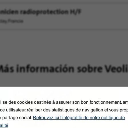
nicien radioprotection H/F
lay, Francia
ás información sobre Veol
tilise des cookies destinés à assurer son bon fonctionnement, am
ce utilisateur, réaliser des statistiques de navigation et vous pr
e partage social.
Retrouvez ici l'intégralité de notre politique de
alité