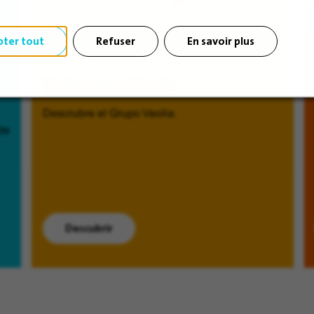
pter tout
Refuser
En savoir plus
Todo sobre Veolia
Descrubre el Grupo Veolia.
de
Descubrir