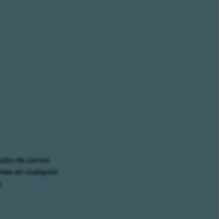
cción de correo
ones en cualquier
s