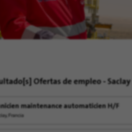
ultado[s]
Ofertas de empleo - Saclay
nicien maintenance automaticien H/F
lay, Francia