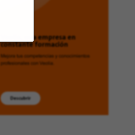
Veolia, una empresa en
constante formación
Mejora tus competencias y conocimientos
profesionales con Veolia.
Descubrir