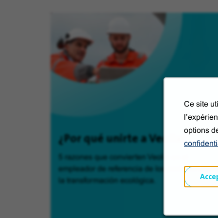
Ce site u
l’expérien
options d
¿Por qué unirte a Veolia?
confidenti
5 razones que convierten Veolia en el
empleador de referencia de los profesionales 
Acce
la transformación ecológica.