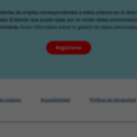
alertas de empleo correspondientes a estos criterios en la dire
cada. Entiendo que puedo optar por no recibir estas comunicaci
momento.
Aviso informativo sobre la gestión de datos personale
Registrarse
de cookies
Accesibilidad
Política de privacidad