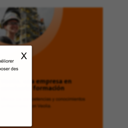
X
éliorer
oposer des
Veolia, una empresa en
constante formación
Mejora tus competencias y conocimientos
profesionales con Veolia.