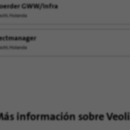
voerder GWW/Infra
echt, Holanda
jectmanager
echt, Holanda
ás información sobre Veol