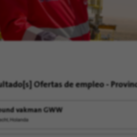
ultado[s]
Ofertas de empleo - Provin
round vakman GWW
echt, Holanda