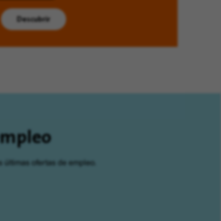
Descubrir
 empleo
s últimas ofertas de empleo.