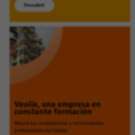
Descubrir
Veolia, una empresa en
constante formación
Mejora tus competencias y conocimientos
profesionales con Veolia.