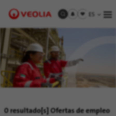
Recibir
Empleos
ES
Buscar empleos
las
guardados
alertas
Visit
Veolia
homepage
0 resultado[s]
Ofertas de empleo