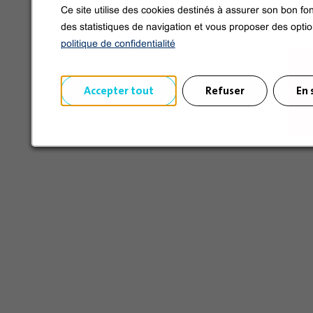
Síganos en las redes sociales
Ce site utilise des cookies destinés à assurer son bon fon
des statistiques de navigation et vous proposer des opti
politique de confidentialité
Accepter tout
Refuser
En 