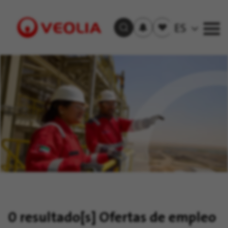
Recibir
Empleos
ES
Buscar empleos
las
guardados
alertas
Visit
Veolia
homepage
0 resultado[s]
Ofertas de empleo