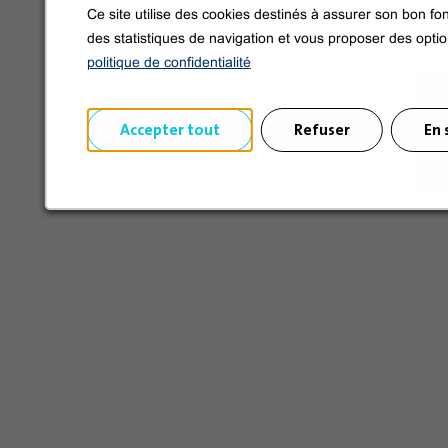
Síganos en las redes sociales
Ce site utilise des cookies destinés à assurer son bon fon
des statistiques de navigation et vous proposer des opti
politique de confidentialité
Accepter tout
Refuser
En 