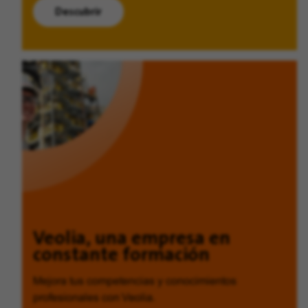
Descubrir
Veolia, una empresa en
constante formación
Mejora tus competencias y conocimientos
profesionales con Veolia.