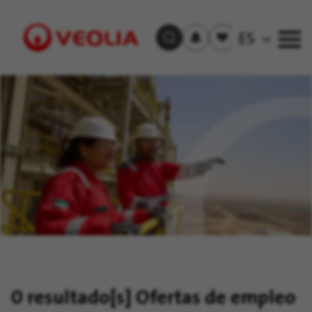
Recibir
Empleos
ES
Buscar empleos
las
guardados
alertas
Visit
Veolia
homepage
0 resultado[s]
Ofertas de empleo