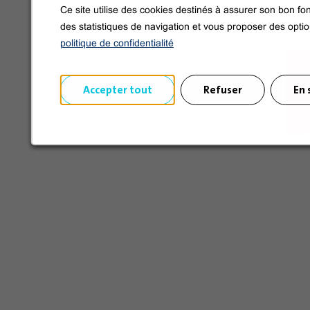
Síganos en las redes sociales
Ce site utilise des cookies destinés à assurer son bon fon
des statistiques de navigation et vous proposer des opti
politique de confidentialité
Accepter tout
Refuser
En 