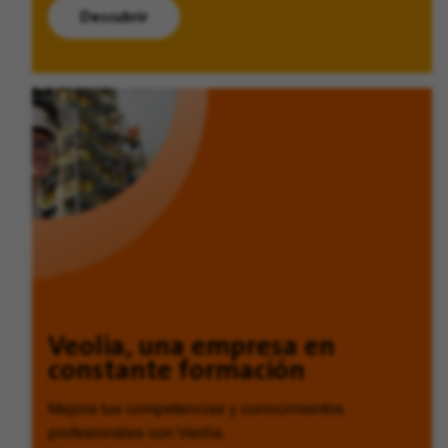
Descubrir
Veolia, una empresa en
constante formación
Mejora tus competencias y conocimientos
profesionales con Veolia.