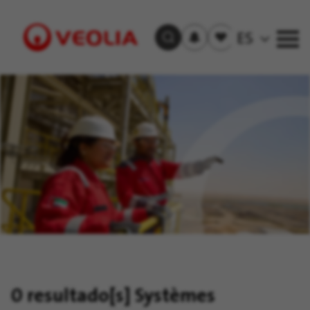
Recibir
Empleos
ES
Buscar empleos
las
guardados
alertas
Visit
Veolia
homepage
0 resultado[s]
Systèmes